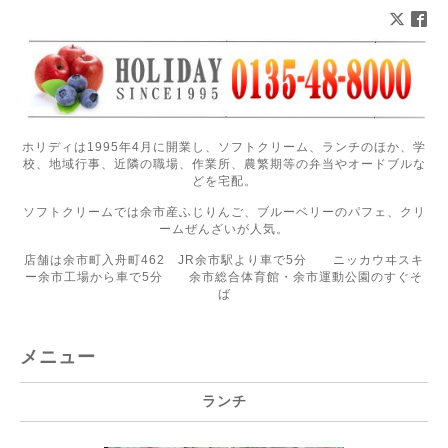
ホリディは1995年4月に開業し、ソフトクリーム、ランチのほか、学
校、地域行事、近隣の職場、作業所、農繁期等の弁当やオードブルな
どを宅配。
ソフトクリームでは余市産ふじりんご、ブルーベリーのパフェ、クリ
ームぜんざいが人気。
店舗は余市町入舟町462 JR余市駅より車で5分 ニッカウヰスキ
ー余市工場から車で5分 余市総合体育館・余市運動公園のすぐそ
ば
メニュー
ランチ